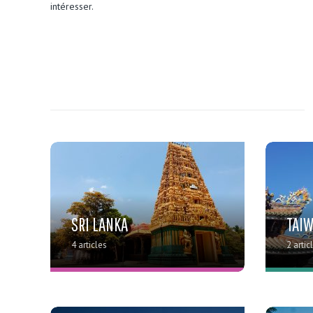
intéresser.
SRI LANKA
TAI
4 articles
2 artic