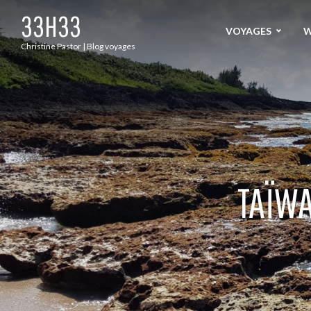
33H33
VOYAGES
W
Christine Pastor | Blog voyages
TAÏWA