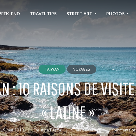
EEK-END
TRAVEL TIPS
STREET ART
PHOTOS
TAIWAN
VOYAGES
N : 10 RAISONS DE VISITER
« LATINE »
19 mai 2019
Christine Pastor
9 min de lecture
commentaire