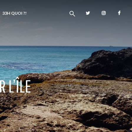
33H QUOI ?!
 L’ÎLE