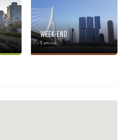
WEEK-END
1 articles