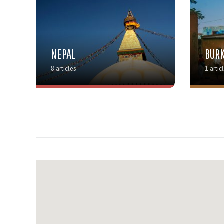
NEPAL
BURK
8 articles
1 artic