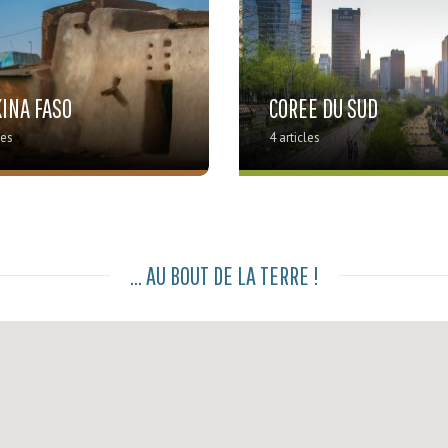
INA FASO
COREE DU SUD
les
4 articles
... AU BOUT DE LA TERRE !