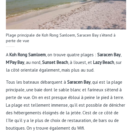
Plage principale de Koh Rong Sanloem, Saracen Bay s’étend à
perte de vue
A
Koh Rong Samloem
, on trouve quatre plages :
Saracen Bay
,
M’Pay Bay
, au nord,
Sunset Beach
, à l’ouest, et
Lazy Beach
, sur
la côté orientale également, mais plus au sud.
Tous les bateaux débarquent à
Saracen Bay
, qui est la plage
principale, une baie dont le sable blanc et farineux s’étend à
perte de vue. On en est presque ébloui à peine le pied à terre.
La plage est tellement immense, qu’il est possible de dénicher
des hébergements éloignés de la jetée. C’est de ce côté de
l’île qu’il y a le plus de choix de restauration, de bars ou de
boutiques. On y trouve également du Wifi.