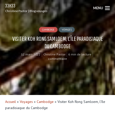
33H33
MENU
Christine Pastor | Blog voyages
CAMBODGE
VOYAGES
VISITER KOH RONG SAMLOEM, L’ÎLE PARADISIAQUE
DU CAMBODGE
12 mars 2022
Christine Pastor
6 min de lecture
commentaire
Accueil
»
Voyages
»
Cambodge
»
Visiter Koh Rong Samloem, l’île
paradisiaque du Cambodge