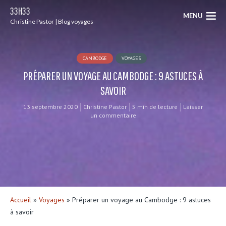
33H33
MENU
Christine Pastor | Blog voyages
CAMBODGE
VOYAGES
PRÉPARER UN VOYAGE AU CAMBODGE : 9 ASTUCES À
SAVOIR
13 septembre 2020
Christine Pastor
5 min de lecture
Laisser
un commentaire
Accueil
»
Voyages
»
Préparer un voyage au Cambodge : 9 astuces
à savoir