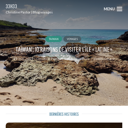
33H33
MENU
Christine Pastor | Blog voyages
TAIWAN
VOYAGES
TAÏWAN : 10 RAISONS DE VISITER L’ÎLE « LATINE »
19 mai 2019
Christine Pastor
9 min de lecture
commentaire
DERNIÈRES HISTOIRES