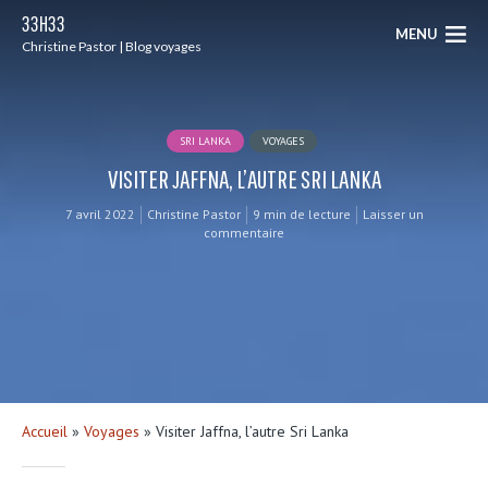
33H33
MENU
Christine Pastor | Blog voyages
SRI LANKA
VOYAGES
VISITER JAFFNA, L’AUTRE SRI LANKA
7 avril 2022
Christine Pastor
9 min de lecture
Laisser un
commentaire
Accueil
»
Voyages
»
Visiter Jaffna, l’autre Sri Lanka