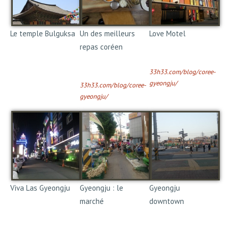
Le temple Bulguksa
Un des meilleurs
Love Motel
repas coréen
Retrouvez l'adresse ici
>>
Retrouvez l'adresse ici
33h33.com/blog/coree-
>>
gyeongju/
33h33.com/blog/coree-
gyeongju/
Viva Las Gyeongju
Gyeongju : le
Gyeongju
marché
downtown