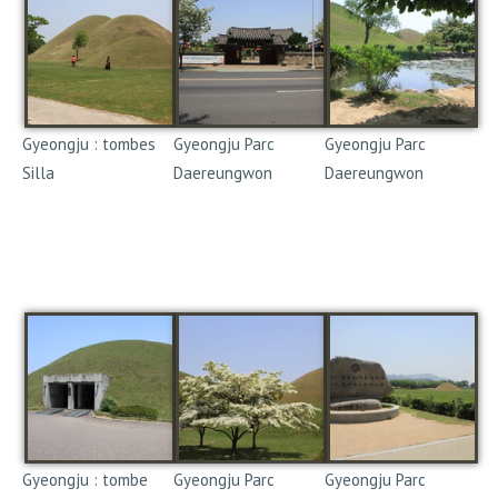
Gyeongju : tombes
Gyeongju Parc
Gyeongju Parc
Silla
Daereungwon
Daereungwon
De grandes tombes
anciennes des rois de la
Dynastie Silla, dans le
Parc Daereungwon.
Gyeongju : tombe
Gyeongju Parc
Gyeongju Parc