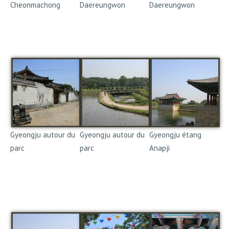
Cheonmachong
Daereungwon
Daereungwon
Des tombes bâties sur le
même principe que les
pyramides
Gyeongju autour du
Gyeongju autour du
Gyeongju étang
parc
parc
Anapji
Construit en l'an 674
pendant le règne du
30e rois des Silla :
Mummu