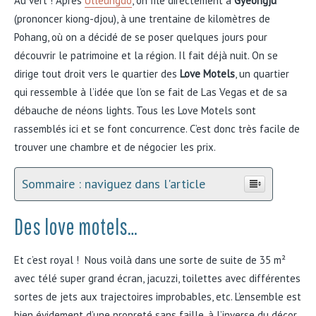
Au vert ! Après
Ulleungdo
, on file directement â
Gyeongju
(prononcer kiong-djou), à une trentaine de kilomètres de
Pohang, où on a décidé de se poser quelques jours pour
découvrir le patrimoine et la région. Il fait déjà nuit. On se
dirige tout droit vers le quartier des
Love Motels
, un quartier
qui ressemble à l’idée que l’on se fait de Las Vegas et de sa
débauche de néons lights. Tous les Love Motels sont
rassemblés ici et se font concurrence. C’est donc très facile de
trouver une chambre et de négocier les prix.
Sommaire : naviguez dans l'article
Des love motels…
Et c’est royal ! Nous voilà dans une sorte de suite de 35 m²
avec télé super grand écran, jacuzzi, toilettes avec différentes
sortes de jets aux trajectoires improbables, etc. L’ensemble est
bien évidement d’une propreté sans faille, à l’inverse du décor