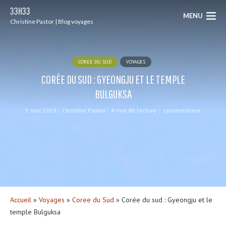
33H33
MENU
Christine Pastor | Blog voyages
COREE DU SUD
VOYAGES
CORÉE DU SUD : GYEONGJU ET LE TEMPLE
BULGUKSA
5 mai 2019
Christine Pastor
4 min de lecture
commentaire
Accueil
»
Voyages
»
Coree du Sud
»
Corée du sud : Gyeongju et le
temple Bulguksa